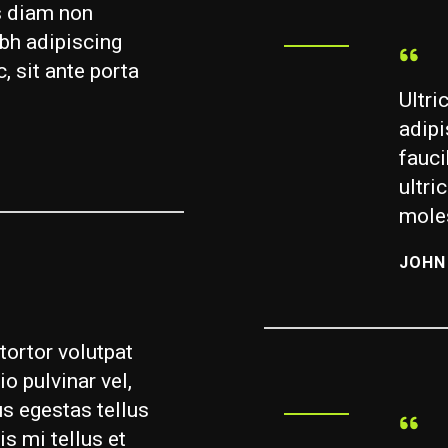
es diam non
ibh adipiscing
c, sit ante porta
Ultri
adipi
fauci
ultri
moles
JOHN
tortor volutpat
o pulvinar vel,
us egestas tellus
is mi tellus et