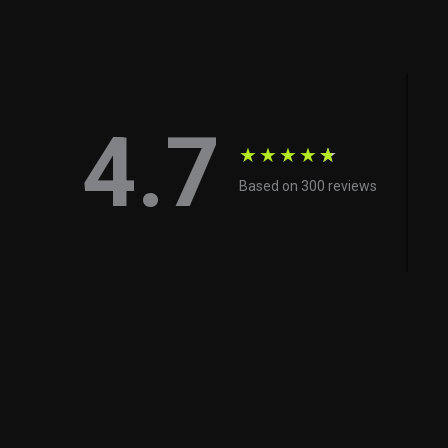
4.7
★
★
★
★
★
Based on 300 reviews