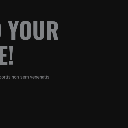
D YOUR
E!
bortis non sem venenatis