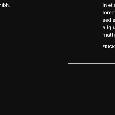
nibh.
In et
lorem
sed e
aliqu
matti
ERICK