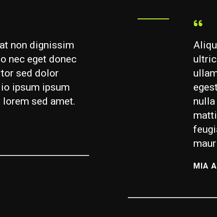
at non dignissim
Aliqu
eo nec eget donec
ultri
rtor sed dolor
ullam
dio ipsum ipsum
egest
e lorem sed amet.
nulla
matti
feugi
maur
MIA A